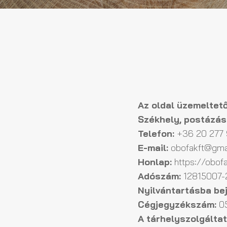
Az oldal üzemeltető
Székhely, postázási
Telefon:
+36 20 277 
E-mail:
obofakft@gma
Honlap:
https://obofa
Adószám:
12815007-
Nyilvántartásba be
Cégjegyzékszám:
05
A tárhelyszolgáltat