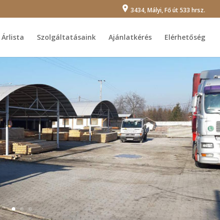
3434, Mályi, Fő út 533 hrsz.
Árlista
Szolgáltatásaink
Ajánlatkérés
Elérhetőség