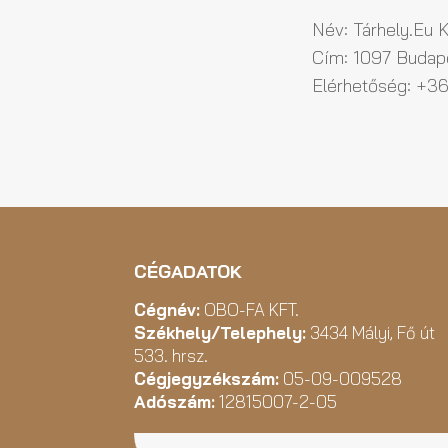
Név: Tárhely.Eu K
Cím: 1097 Budape
Elérhetőség: +36 
CÉGADATOK
Cégnév:
OBO-FA KFT.
Székhely/Telephely:
3434 Mályi, Fő út
533. hrsz.
Cégjegyzékszám:
05-09-009528
Adószám:
12815007-2-05