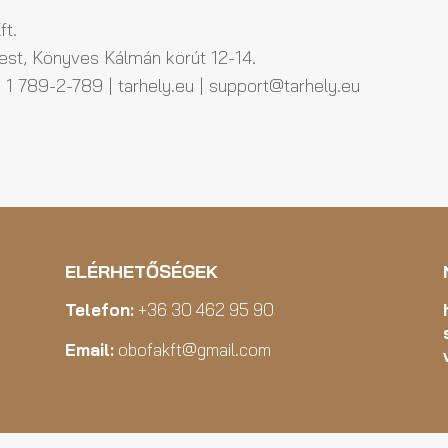
ft.
st, Könyves Kálmán körút 12-14.
1 789-2-789 | tarhely.eu | support@tarhely.eu
ELÉRHETŐSÉGEK
Telefon:
+36 30 462 95 90
Email:
obofakft@gmail.com