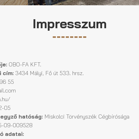
Impresszum
je:
OBO-FA KFT.
 cím:
3434 Mályi, Fő út 533. hrsz.
96 55
il.com
.hu/
2-05
jegyző hatóság:
Miskolci Törvényszék Cégbírósága
-09-009528
ó adatai: