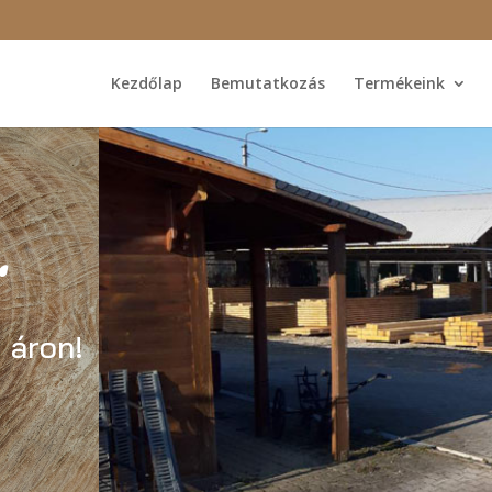
Kezdőlap
Bemutatkozás
Termékeink
.
 áron!