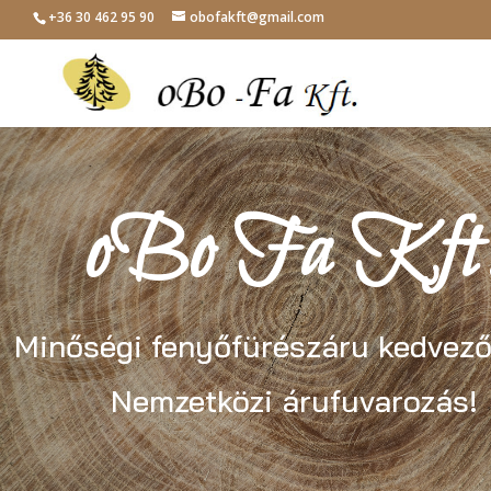
+36 30 462 95 90
obofakft@gmail.com
oBo Fa Kft
Minőségi fenyőfürészáru kedvező
Nemzetközi árufuvarozás!